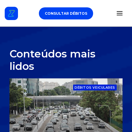
CONSULTAR DÉBITOS
ESTACIONAMENTO
Conteúdos mais
DÉBITOS VEICULARES
lidos
TAG DE PEDÁGIO
DÉBITOS VEICULARES
SEGURO
CARROS
ZUL+